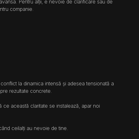
ansa. Pentru alții, e nevoie de clarificare sau de 
pentru companie.
 conflict la dinamica intensă și adesea tensionată a 
spre rezultate concrete.
ce această claritate se instalează, apar noi 
ând ceilalți au nevoie de tine.