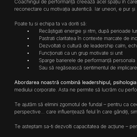
Coachingul de performanță creează acel spațiu în care s
reconectare cu motivația autentică. Iar uneori, e pur și
Poate tu si echipa ta va doriti să:
	•	Recâștigati energie și ritm, după perioade l
	•	Pastrati claritatea în contexte marcate de in
	•	Dezvoltati o cultură de leadership calm, echil
	•	Funcționati ca un grup motivate si unit
	•	Sparge barierele de performanță personala
	•	Sau să regăsească sentimentul de implicare
Abordarea noastră combină leadershipul, psihologia ș
mediului corporate. Asta ne permite să lucrăm cu perfor
Te ajutăm să elimini zgomotul de fundal – pentru ca cee
perspective… care influențează felul în care gândiți, simț
Te asteptam sa-ti dezvolti capacitatea de acțiune – pent