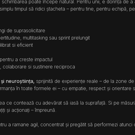
chimbarea poate începe natural. Pentru unii, e dorința de a av
 simplu timpul să ridici ștacheta – pentru tine, pentru echipă, 
ungi de suprasolicitare
certitudine, multitasking sau sprint prelungit
ibrat si eficient
 pentru a creste impactul
, colaborare si sustinere reciproca
i neuroștiința,
 sprijinită de experiențe reale – de la zone de
manța în toate formele ei – cu empatie, respect și orientare 
a ce contează cu adevărat să iasă la suprafață. Si pe măsură 
iți și acționați – împreună.
ru a ramane agil, concentrat și pregătit să performezi atunci c